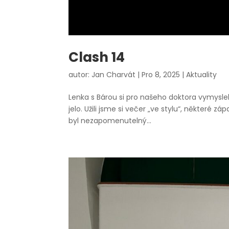
Clash 14
autor:
Jan Charvát
|
Pro 8, 2025
|
Aktuality
Lenka s Bárou si pro našeho doktora vymyslely
jelo. Užili jsme si večer „ve stylu“, některé z
byl nezapomenutelný...