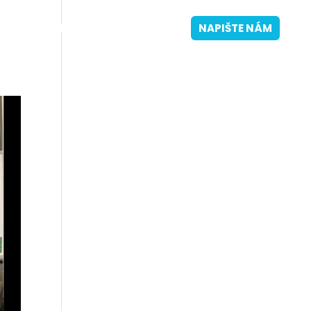
ENÍK
TÝM
STÁŽE
KONTAKT
NAPIŠTE NÁM