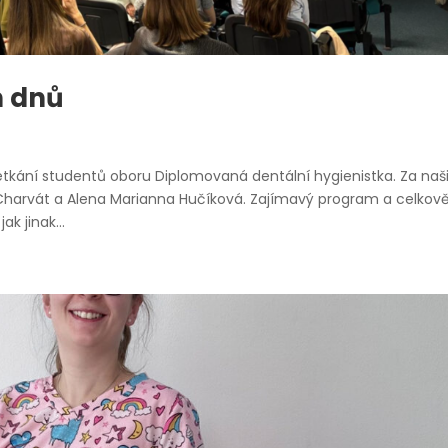
h dnů
etkání studentů oboru Diplomovaná dentální hygienistka. Za naš
an Charvát a Alena Marianna Hučíková. Zajímavý program a celkov
k jinak...