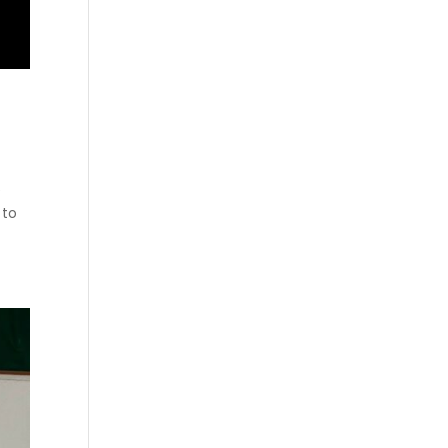
e
 to