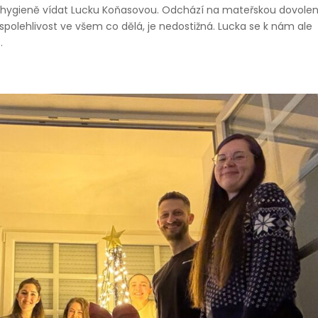
 hygieně vídat Lucku Koňasovou. Odchází na mateřskou dovole
a spolehlivost ve všem co dělá, je nedostižná. Lucka se k nám ale
.