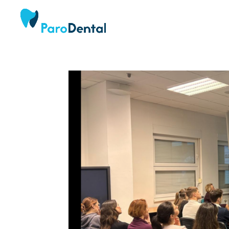
ÚVOD
PA